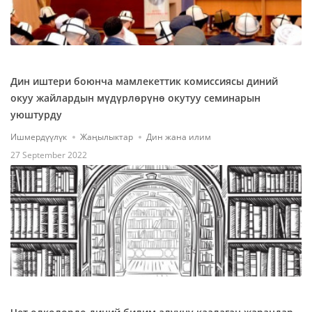
Дин иштери боюнча мамлекеттик комиссиясы диний
окуу жайлардын мүдүрлөрүнө окутуу семинарын
уюштурду
Ишмердүүлүк
Жаңылыктар
Дин жана илим
27 September 2022