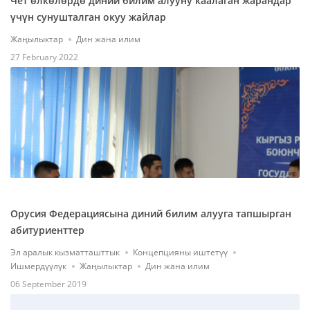
Чет өлкөлөрдө диний билим алууну каалаган жарандар
үчүн сунушталган окуу жайлар
Жаңылыктар
Дин жана илим
27 February 2022
Орусия Федерациясына диний билим алууга тапшырган
абитуриенттер
Эл аралык кызматташттык
Концепцияны иштетүү
Ишмердүүлүк
Жаңылыктар
Дин жана илим
06 September 2019