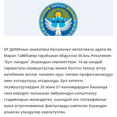
КР ДИМКнын аналитика бөлүмүнүн жетектөөчү адиси Ак-
Марал Гайббаева тарабынан Абдуллах М.Аль-Рехалинин
“Бул чындык” (Корандын кереметтери. 14 ар кандай
тармактагы окумуштуулар менен болгон талкуу аттуу
китебинин англис тилинен орус тилине профессионалдуу
эмес которулушу аткарылды. Бул китепте
окумуштуулардын 20 жана 21-кылымдардын башында
гана изилдеп чыгышкан эмбриондун калыптануу
стадияларын мүнөздөгөн, ошондой эле географиялык
жана астрономиялык фактыларды камтыган Курандан
алынган үзүндүлөр көрсөтүлгөн.