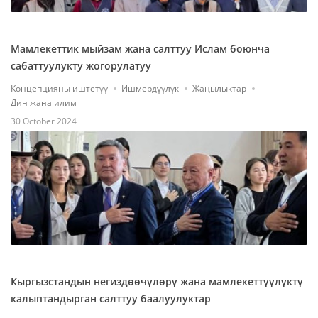
Мамлекеттик мыйзам жана салттуу Ислам боюнча
сабаттуулукту жогорулатуу
Концепцияны иштетүү
Ишмердүүлүк
Жаңылыктар
Дин жана илим
30 October 2024
Кыргызстандын негиздөөчүлөрү жана мамлекеттүүлүктү
калыптандырган салттуу баалуулуктар