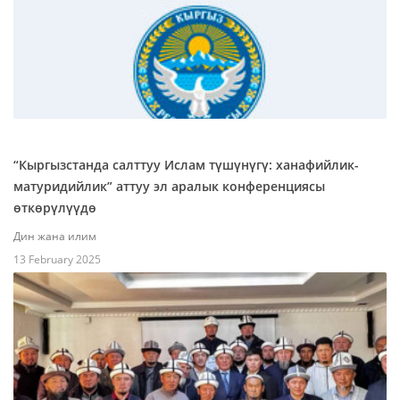
“Кыргызстанда салттуу Ислам түшүнүгү: ханафийлик-
матуридийлик” аттуу эл аралык конференциясы
өткөрүлүүдө
Дин жана илим
13 February 2025