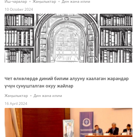
Иш-чаралар
Жаңылыктар
Дин жана илим
10 October 2024
Чет өлкөлөрдө диний билим алууну каалаган жарандар
үчүн сунушталган окуу жайлар
Жаңылыктар
Дин жана илим
16 April 2024