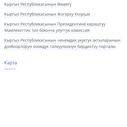
Кыргыз Республикасынын Өкмөтү
Кыргыз Республикасынын Жогорку Кеңеши
Кыргыз Республикасынын Президентине караштуу
Мамлекеттик тил боюнча улуттук комиссия
Кыргыз Республикасынын ченемдик укуктук актыларынын
долбоорлорун коомдук талкуулоонун бирдиктүү порталы
Карта