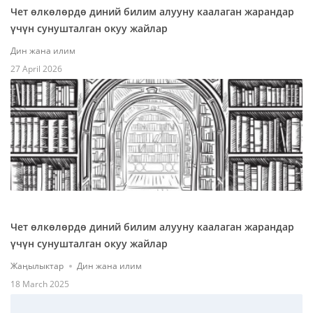
Чет өлкөлөрдө диний билим алууну каалаган жарандар
үчүн сунушталган окуу жайлар
Дин жана илим
27 April 2026
Чет өлкөлөрдө диний билим алууну каалаган жарандар
үчүн сунушталган окуу жайлар
Жаңылыктар
Дин жана илим
18 March 2025