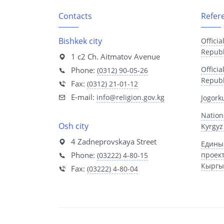
Contacts
Refer
Bishkek city
Officia
Republ
1 с2 Ch. Aitmatov Avenue
Offici
Phone:
(0312) 90-05-26
Republ
Fax:
(0312) 21-01-12
E-mail:
info@religion.gov.kg
Jogork
Nation
Osh city
Kyrgyz
4 Zadneprovskaya Street
Едины
Phone:
проек
(03222) 4-80-15
Кыргы
Fax:
(03222) 4-80-04