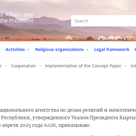
s Affairs and
 the President
Activities
Religious organizations
Legal framework
e
Cooperation
Implementation of the Concept Paper
In
 Национального агентства по делам религий и межэтнич
Республики, утвержденного Указом Президента Кыргы
0 апреля 2025 года №126, приказываю: