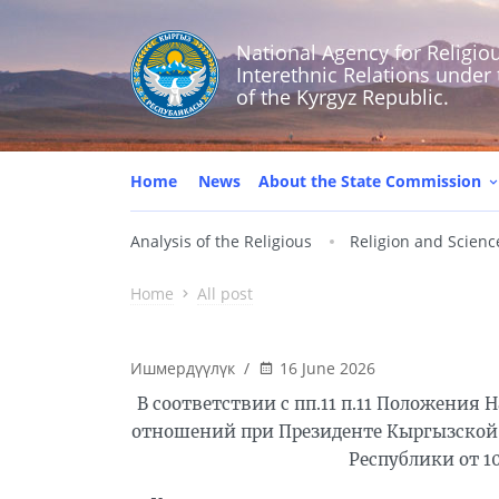
National Agency for Religiou
Interethnic Relations under
of the Kyrgyz Republic.
Home
News
About the State Commission
Analysis of the Religious
Religion and Scienc
Home
All post
Ишмердүүлүк
/
16 June 2026
В соответствии с пп.11 п.11 Положения
отношений при Президенте Кыргызской 
Республики от 1