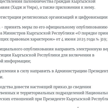
существления паломничества граждан Кыргызской
авия (Хадж и Умра), а также приложения к нему.
регистрации религиозных организаций и цифровизации
а - принять меры по его официальному опубликованию
та Министров Кыргызской Республики «О порядке при
ющих правовым характером» от 4 июня 2025 года № 319;
официального опубликования направить электронную в
тиции Кыргызской Республики для включения в
вой информации;
ступления в силу направить в Администрацию Президен
и.
водства довести настоящий приказ до сведения
твенных и территориальных подразделений Националь
ческих отношений при Президенте Кыргызской Республ