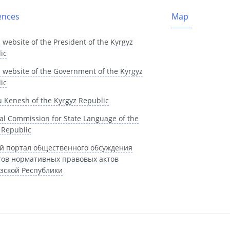
ences
Map
l website of the President of the Kyrgyz
ic
al website of the Government of the Kyrgyz
ic
u Kenesh of the Kyrgyz Republic
al Commission for State Language of the
 Republic
й портал общественного обсуждения
тов нормативных правовых актов
зской Республики