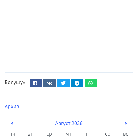
Бөлүшүү:
Facebook
Вконтакте
Твиттер
Телеграм
Whatsapp
Архив
Август 2026
пн
вт
ср
чт
пт
сб
вс