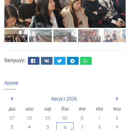
Бөлүшүү:
Facebook
Вконтакте
Твиттер
Телеграм
Whatsapp
Архив
Август 2026
дш
шш
шр
бш
жм
иш
жш
27
28
29
30
31
1
2
3
4
5
7
8
9
6