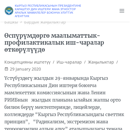
Сайттын эски версиясы
КЫРГЫЗ РЕСПУБЛИКАСЫНЫН ПРЕЗИДЕНТИНЕ
КАРАШТУУ ДИН ИШТЕРИ ЖАНА ЭТНОСТОР
АРАЛЫК МАМИЛЕЛЕР БОЮНЧА УЛУТТУК
АГЕНТТИК
Башкы
Бардык жаңылыктар
Өспүрүмдөргө маалыматтык-
профилактикалык иш-чаралар
өткөрүлүүдө
Концепцияны иштетүү
/
Иш-чаралар
/
Жаңылыктар
/
29 January 2020
Үстүбүздөгү жылдын 29-январында Кыргыз
Республикасынын Дин иштери боюнча
мамлекеттик комиссиясынын жана Ленин
РИИБнын жылдык планына ылайык жалпы орто
билим берүү мектептеринде, лицейлерде,
коллеждерде “Кыргыз Республикасындагы светтик
принцип”, “Радикализм, экстремизм жана
терроризмдин алдын алуу” аталышындагы темада