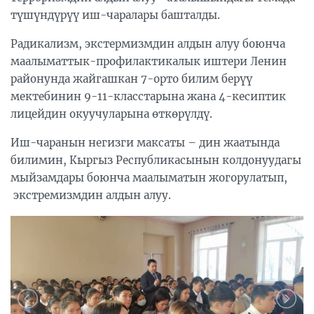
түшүндүрүү иш-чаралары башталды.
Радикализм, экстермизмдин алдын алуу боюнча
маалыматтык-профилактикалык иштери Ленин
районунда жайгашкан 7-орто билим берүү
мектебинин 9-11-класстарына жана 4-кесиптик
лицейдин окуучуларына өткөрүлдү.
Иш-чаранын негизги максаты – дин жаатында
билимин, Кыргыз Республикасынын колдонуудагы
мыйзамдары боюнча маалыматын жогорулатып,
экстремизмдин алдын алуу.