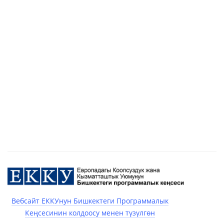
Вебсайт ЕККУнун Бишкектеги Программалык
Кеңсесинин колдоосу менен түзүлгөн