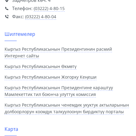
Заднепров көч. 4
Телефон:
(03222) 4-80-15
Факс:
(03222) 4-80-04
Шилтемелер
Кыргыз Республикасынын Президентинин расмий
Интернет сайты
Кыргыз Республикасынын Өкмөтү
Кыргыз Республикасынын Жогорку Кеңеши
Кыргыз Республикасынын Президентине караштуу
Мамлекеттик тил боюнча улуттук комиссия
Кыргыз Республикасынын ченемдик укуктук актыларынын
долбоорлорун коомдук талкуулоонун бирдиктүү порталы
Карта