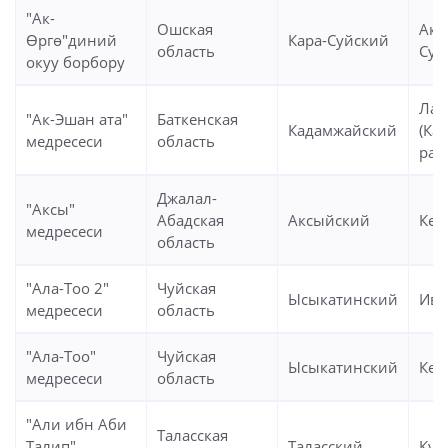
"Ак-
Ошская
Ак-
Өргө"диний
Кара-Суйский
область
Суу)
окуу борбору
Лан
"Ак-Эшан ата"
Баткенская
Кадамжайский
(Ка
медресеси
область
рай
Джалал-
"Аксы"
Абадская
Аксыйский
Кер
медресеси
область
"Ала-Тоо 2"
Чуйская
Ысыкатинский
Ива
медресеси
область
"Ала-Тоо"
Чуйская
Ысыкатинский
Кен
медресеси
область
"Али ибн Аби
Таласская
Талип"
Таласский
Кум