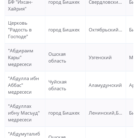
БФ "Ихсан-
город Бишкек
Свердловский,Бишкек
Биш
Хайрия"
Церковь
"Радость в
город Бишкек
Октябрьский,Бишкек
Биш
Господе"
"Абдираим
Ошская
Кары"
Узгенский
Мыр
область
медресеси
"Абдулла ибн
Чуйская
Аббас"
Аламудунский
Ара
область
медресеси
"Абдуллах
ибну Масъуд"
город Бишкек
Ленинский,Бишкек
Биш
медресеси
"Абдумуталиб
Ошская