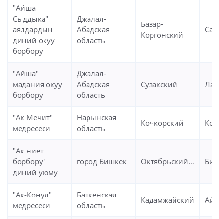
"Айша
Сыддыка"
Джалал-
Базар-
аялдардын
Абадская
Сав
Коргонский
диний окуу
область
борбору
"Айша"
Джалал-
мадания окуу
Абадская
Сузакский
Лав
борбору
область
"Ак Мечит"
Нарынская
Кочкорский
Коч
медресеси
область
"Ак ниет
борбору"
город Бишкек
Октябрьский,Бишкек
Биш
диний уюму
"Ак-Конул"
Баткенская
Кадамжайский
Айд
медресеси
область