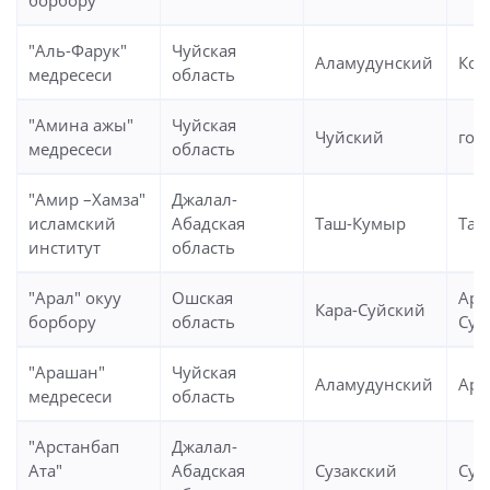
борбору
"Аль-Фарук"
Чуйская
Аламудунский
Кой
медресеси
область
"Амина ажы"
Чуйская
Чуйский
гор
медресеси
область
"Амир –Хамза"
Джалал-
исламский
Абадская
Таш-Кумыр
Таш
институт
область
"Арал" окуу
Ошская
Ара
Кара-Суйский
борбору
область
Суу)
"Арашан"
Чуйская
Аламудунский
Ара
медресеси
область
"Арстанбап
Джалал-
Ата"
Абадская
Сузакский
Суз