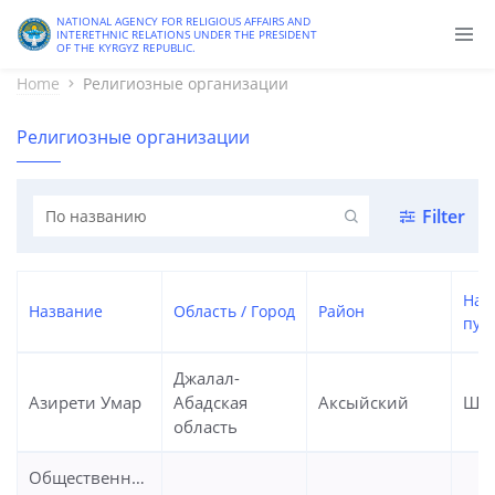
Old version
NATIONAL AGENCY FOR RELIGIOUS AFFAIRS AND
INTERETHNIC RELATIONS UNDER THE PRESIDENT
OF THE KYRGYZ REPUBLIC.
Home
Религиозные организации
Религиозные организации
Filter
Нас
Название
Область / Город
Район
пун
Джалал-
Азирети Умар
Абадская
Аксыйский
Ши
область
Общественный