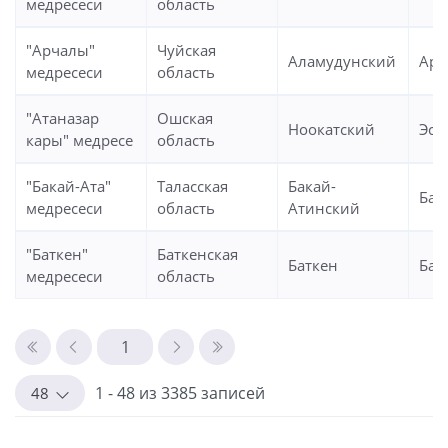
медресеси
область
"Арчалы"
Чуйская
Аламудунский
Арч
медресеси
область
"Атаназар
Ошская
Ноокатский
Эск
кары" медресе
область
"Бакай-Ата"
Таласская
Бакай-
Бак
медресеси
область
Атинский
"Баткен"
Баткенская
Баткен
Бат
медресеси
область
1 - 48 из 3385 записей
48