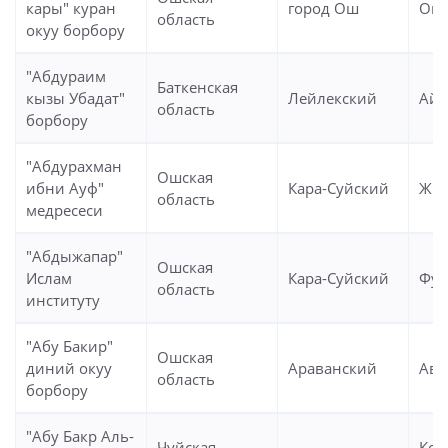
кары" куран
город Ош
Ош
область
окуу борбору
"Абдураим
Баткенская
кызы Убадат"
Лейлекский
Айк
область
борбору
"Абдурахман
Ошская
ибни Ауф"
Кара-Суйский
Жий
область
медресеси
"Абдыжапар"
Ошская
Ислам
Кара-Суйский
Фур
область
институту
"Абу Бакир"
Ошская
диний окуу
Араванский
Ави
область
борбору
"Абу Бакр Аль-
Чуйская
Кок