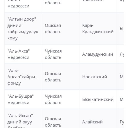
область
медресеси
"Алтын доор"
диний
Ошская
Кара-
Ыла
кайрымдуулук
область
Кульджинский
кому
"Аль-Акса"
Чуйская
Аламудунский
Луб
медресеси
область
"Аль-
Ошская
Ансар"кайрымдуулук
Ноокатский
Мир
область
фонду
"Аль-Бушра"
Чуйская
Ысыкатинский
Ми
медресеси
область
"Аль-Ихсан"
Ошская
диний окуу
Алайский
Гул
область