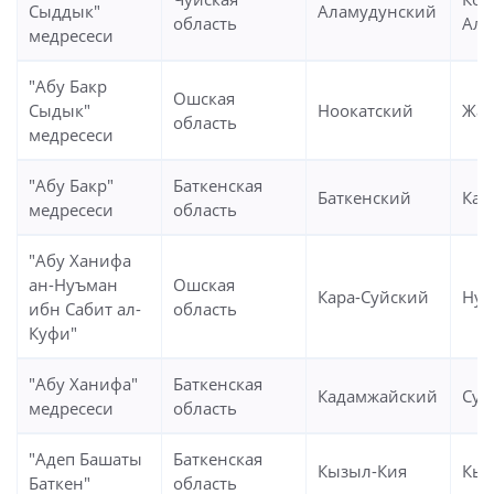
Сыддык"
Аламудунский
область
Ала
медресеси
"Абу Бакр
Ошская
Сыдык"
Ноокатский
Жан
область
медресеси
"Абу Бакр"
Баткенская
Баткенский
Кар
медресеси
область
"Абу Ханифа
ан-Нуъман
Ошская
Кара-Суйский
Нур
ибн Сабит ал-
область
Куфи"
"Абу Ханифа"
Баткенская
Кадамжайский
Сул
медресеси
область
"Адеп Башаты
Баткенская
Кызыл-Кия
Кыз
Баткен"
область