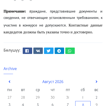
Примечание: г
раждане, представившие документы и
сведения, не отвечающие установленным требованиям, к
Контактные
данные
участию в конкурсе не допускаются.
кандидатов должны быть указаны точно и достоверно.
Бөлүшүү:
Facebook
Вконтакте
Твиттер
Телеграм
Whatsapp
Archive
Август 2026
пн
вт
ср
чт
пт
сб
вс
27
28
29
30
31
1
2
3
4
5
6
7
9
8