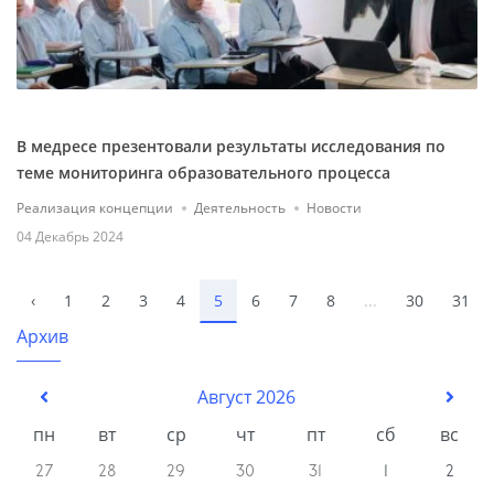
В медресе презентовали результаты исследования по
теме мониторинга образовательного процесса
Реализация концепции
Деятельность
Новости
04 Декабрь 2024
‹
1
2
3
4
5
6
7
8
...
30
31
Архив
Август 2026
пн
вт
ср
чт
пт
сб
вс
27
28
29
30
31
1
2