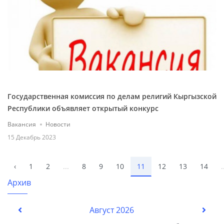
Государственная комиссия по делам религий Кыргызской
Республики объявляет открытый конкурс
Вакансия
Новости
15 Декабрь 2023
‹
1
2
...
8
9
10
11
12
13
14
.
Архив
Август 2026