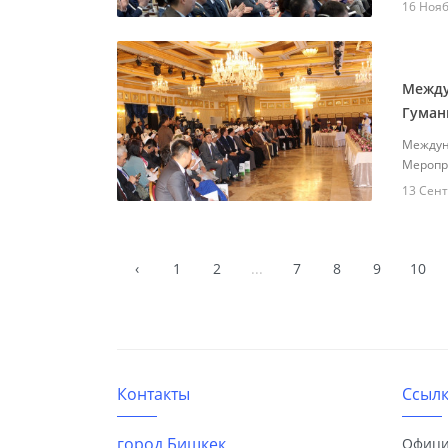
16 Нояб
Между
Гуман
Междун
Меропр
13 Сент
‹
1
2
...
7
8
9
10
Контакты
Ссыл
город Бишкек
Офици