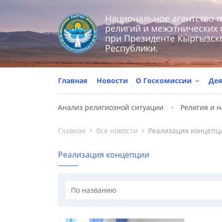
Национальное агентство 
религий и межэтнических
при Президенте Кыргызск
Республики.
Главная
Новости
О Госкомиссии
Дея
Анализ религиозной ситуации
Религия и н
Главная
Все новости
Реализация концепц
Реализация концепции