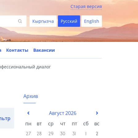
Старая версия
Кыргызча
Русский
English
а
Контакты
Вакансии
фессиональный диалог
Архив
Август 2026
льтр
пн
вт
ср
чт
пт
сб
вс
27
28
29
30
31
1
2