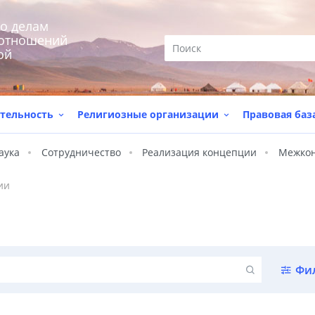
по делам
 отношений
ой
тельность
Религиозные организации
Правовая баз
аука
Сотрудничество
Реализация концепции
Межкон
ии
Фи