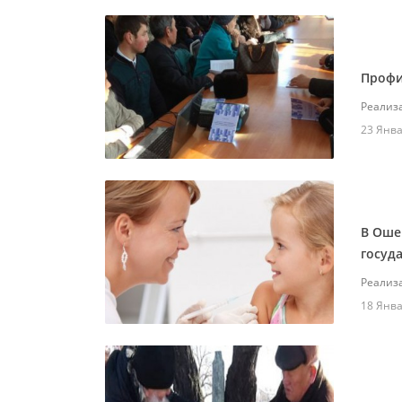
Профи
Реализ
23 Янва
В Оше
госуд
Реализ
18 Янва