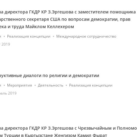
ча директора ГКДР КР З.Эргешова с заместителем помощника
арственного секретаря США по вопросам демократии, прав
ека и труда Майклом Келлехером
и
Реализация концепции
Международное сотрудничество
т 2019
руктивные диалоги по религии и демократии
и
Мероприятия
Деятельность
Реализация концепции
раль 2019
ча директора ГКДР КР З.Эргешова с Чрезвычайным и Полном
м Турции в Кыргызстане Женгизом Камил Фырат