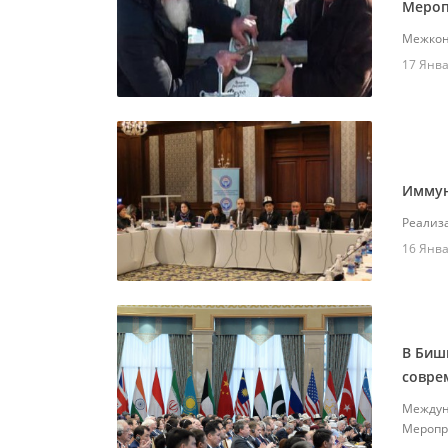
Мероп
Межкон
17 Янва
Иммун
Реализ
16 Янва
В Биш
совре
Междун
Меропр