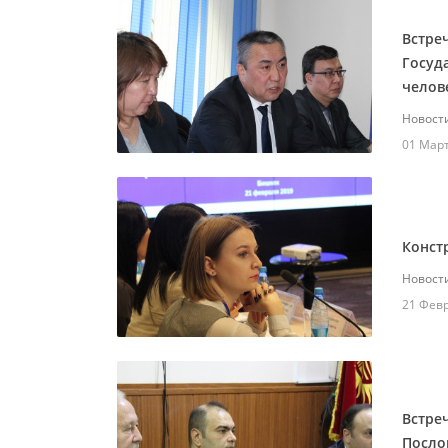
Встре
Госуд
челов
Новост
01 Мар
Конст
Новост
21 Фев
Встре
Посло