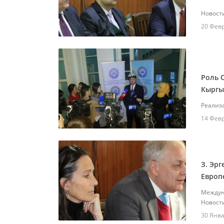
Новост
20 Фев
Роль 
Кыргы
Реализ
14 Фев
З. Эр
Европ
Междун
Новост
30 Янва