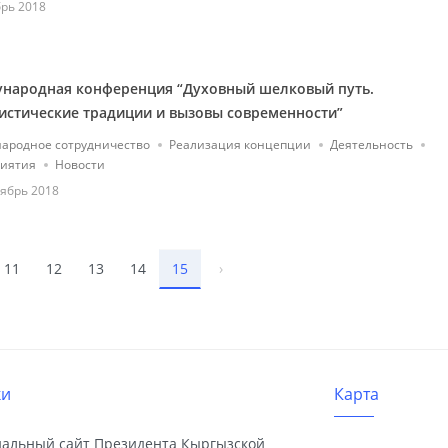
рь 2018
народная конференция “Духовный шелковый путь.
истические традиции и вызовы современности”
ародное сотрудничество
Реализация концепции
Деятельность
иятия
Новости
ябрь 2018
11
12
13
14
15
›
ки
Карта
альный сайт Президента Кыргызской