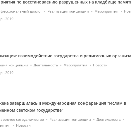
риятия по восстановлению разрушенных на кладбище памят
фессиональный диалог
Реализация концепции
Мероприятия
Нов
рь 2019
изация: взаимодействие государства и религиозных организ
ация концепции
Деятельность
Мероприятия
Новости
рь 2019
кеке завершилась II Международная конференция "Ислам в
менном светском государстве".
ародное сотрудничество
Реализация концепции
Деятельность
иятия
Новости